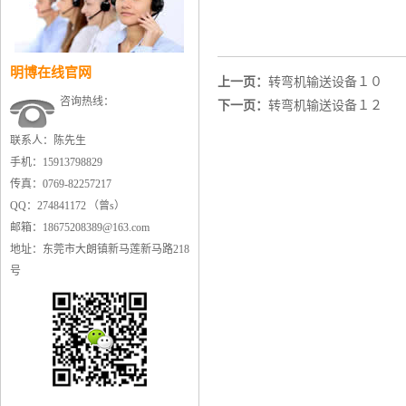
明博在线官网
上一页：
转弯机输送设备１０
咨询热线：
下一页：
转弯机输送设备１２
联系人：陈先生
手机：15913798829
传真：0769-82257217
QQ：274841172 （曾s）
邮箱：18675208389@163.com
地址：东莞市大朗镇新马莲新马路218
号