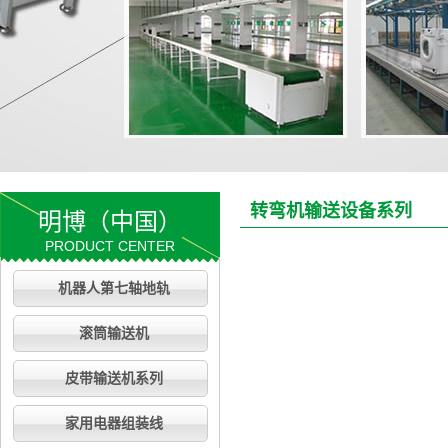
转弯机输送设备系列
明博（中国）
PRODUCT CENTER
机器人第七轴地轨
滚筒输送机
皮带输送机系列
家用电器组装线