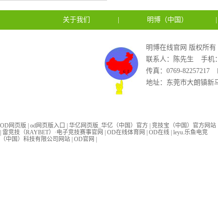
关于我们
|
明博（中国）
明博在线官网 版权所有
联系人：陈先生
手机：1
传真：0769-82257217
地址：东莞市大朗镇新马
OD网页版
|
od网页版入口
|
华亿网页版_华亿（中国）官方
|
竞技宝（中国）官方网站
|
雷竞技（RAYBET）·电子竞技赛事官网
|
OD在线体育网
|
OD在线
|
leyu.乐鱼电竞
（中国）科技有限公司网站
|
OD官网
|